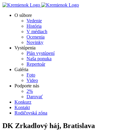
Skip
to
O súbore
content
Vedenie
História
V médiach
Ocenenia
Novinky
Vystúpenia
Plán vystúpení
Naša ponuka
Repertoár
Galéria
Foto
Video
Podporte nás
2%
Darovať
Konkurz
Kontakt
Rodičovská zóna
DK Zrkadlový háj, Bratislava