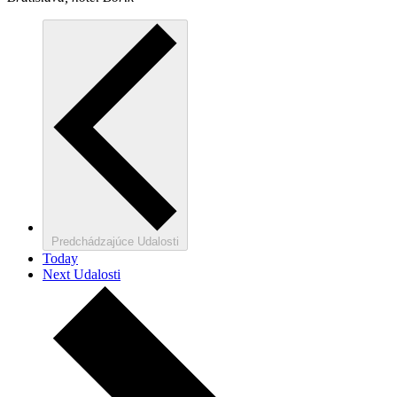
Predchádzajúce
Udalosti
Today
Next
Udalosti