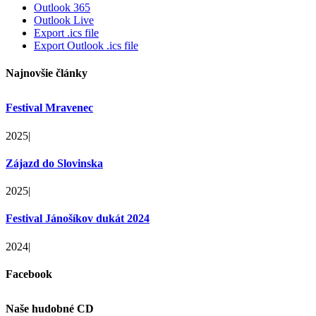
Outlook 365
Outlook Live
Export .ics file
Export Outlook .ics file
Najnovšie články
Festival Mravenec
2025
|
Zájazd do Slovinska
2025
|
Festival Jánošíkov dukát 2024
2024
|
Facebook
Naše hudobné CD