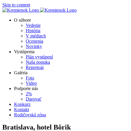
Skip to content
O súbore
Vedenie
História
V médiach
Ocenenia
Novinky
Vystúpenia
Plán vystúpení
Naša ponuka
Repertoár
Galéria
Foto
Video
Podporte nás
2%
Darovať
Konkurz
Kontakt
Rodičovská zóna
Bratislava, hotel Bôrik