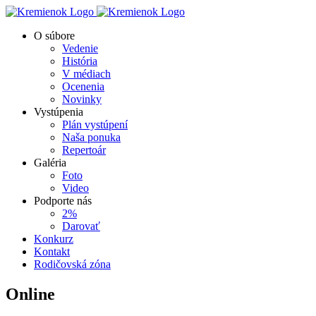
Skip
to
O súbore
content
Vedenie
História
V médiach
Ocenenia
Novinky
Vystúpenia
Plán vystúpení
Naša ponuka
Repertoár
Galéria
Foto
Video
Podporte nás
2%
Darovať
Konkurz
Kontakt
Rodičovská zóna
Online