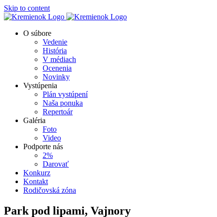
Skip to content
O súbore
Vedenie
História
V médiach
Ocenenia
Novinky
Vystúpenia
Plán vystúpení
Naša ponuka
Repertoár
Galéria
Foto
Video
Podporte nás
2%
Darovať
Konkurz
Kontakt
Rodičovská zóna
Park pod lipami, Vajnory