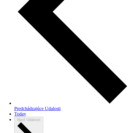
Predchádzajúce
Udalosti
Today
Next
Udalosti