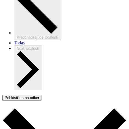
Predchádzajúce
Udalosti
Today
Next
Udalosti
Prihlásiť sa na odber