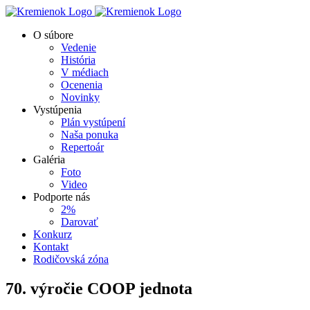
Skip
to
O súbore
content
Vedenie
História
V médiach
Ocenenia
Novinky
Vystúpenia
Plán vystúpení
Naša ponuka
Repertoár
Galéria
Foto
Video
Podporte nás
2%
Darovať
Konkurz
Kontakt
Rodičovská zóna
70. výročie COOP jednota