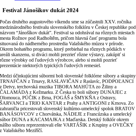
Festival Jánošíkov dukát 2024
Počas druhého augustového víkendu sme sa zúčastnili XXV. ročníka
medzinárodného festivalu slovenského folklóru v Českej republike pod
názvom “Jánošíkov dukát”. Festival sa odohrával na rôznych miestach
mesta Rožnov pod Radhoštěm, pričom hlavná časť programu bola
situovaná do nádherného prostredia Valašského múzea v prírode.
Okrem bohatého programu, ktorý prebiehal na rôznych pódiách v
areáli skanzenu, si diváci mohli prezrieť rôzne výstavy, zakúpiť si
rôzne výrobky od ľudových výrobcov, alebo si mohli pozrieť
prezentácie niektorých typických ľudových remesiel.
Medzi účinkujúcimi súbormi boli slovenské folklórne súbory a skupiny
TRNAFČAN z Trnavy, RASLAVIČAN z Raslavíc, PODPOĽANCI
z Detvy, terchovská muzika TIBORA MAHÚTA zo Žiliny a
ČALAMÁDA z Kežmarku. Z Česka to boli súbory DUNAJEC z
Olomouca, PÚČIK z Brna, FOGÁŠ a ŠMYKŇA z Ostravy,
ŠARVANCI a TRIO KANTAR z Prahy a ANTIGONI z Krnova. Zo
zahraničia pricestovali slovenský kultúrno-umelecký spolok BRATOV
BANÁSOVCOV z Chorvátska, NÁDEJE z Francúzska a umelecký
súbor DUNA a KACAMAJKA z Maďarska. Detský folklór okrem
nášho súboru reprezentovali ešte VARTÁŠIK z Krupiny a OVEČKY
z Valašského Meziříčí.