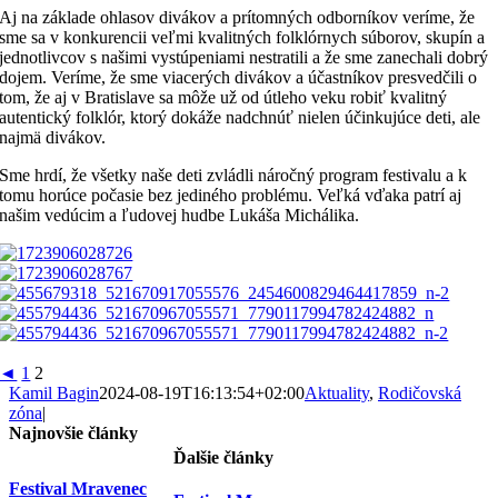
Aj na základe ohlasov divákov a prítomných odborníkov veríme, že
sme sa v konkurencii veľmi kvalitných folklórnych súborov, skupín a
jednotlivcov s našimi vystúpeniami nestratili a že sme zanechali dobrý
dojem. Veríme, že sme viacerých divákov a účastníkov presvedčili o
tom, že aj v Bratislave sa môže už od útleho veku robiť kvalitný
autentický folklór, ktorý dokáže nadchnúť nielen účinkujúce deti, ale
najmä divákov.
Sme hrdí, že všetky naše deti zvládli náročný program festivalu a k
tomu horúce počasie bez jediného problému. Veľká vďaka patrí aj
našim vedúcim a ľudovej hudbe Lukáša Michálika.
◄
1
2
Kamil Bagin
2024-08-19T16:13:54+02:00
Aktuality
,
Rodičovská
zóna
|
Najnovšie články
Ďalšie články
Festival Mravenec