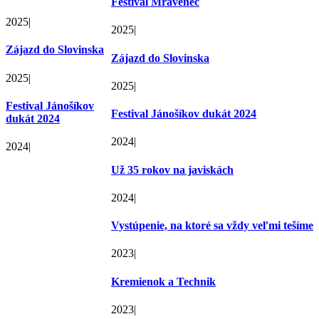
Festival Mravenec
2025
|
2025
|
Zájazd do Slovinska
Zájazd do Slovinska
2025
|
2025
|
Festival Jánošíkov
Festival Jánošíkov dukát 2024
dukát 2024
2024
|
2024
|
Už 35 rokov na javiskách
2024
|
Vystúpenie, na ktoré sa vždy veľmi tešíme
2023
|
Kremienok a Technik
2023
|