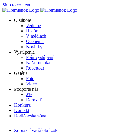
Skip to content
O súbore
Vedenie
História
V médiach
Ocenenia
Novinky
Vystúpenia
Plán vystúpení
Naša ponuka
Repertoár
Galéria
Foto
Video
Podporte nás
2%
Darovať
Konkurz
Kontakt
Rodičovská zóna
Zobraziť väčší obrázok