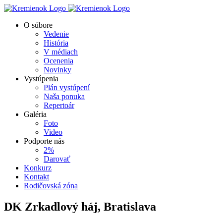
Skip
to
O súbore
content
Vedenie
História
V médiach
Ocenenia
Novinky
Vystúpenia
Plán vystúpení
Naša ponuka
Repertoár
Galéria
Foto
Video
Podporte nás
2%
Darovať
Konkurz
Kontakt
Rodičovská zóna
DK Zrkadlový háj, Bratislava