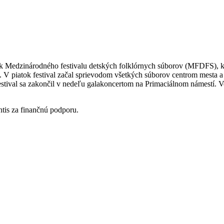
ník Medzinárodného festivalu detských folklórnych súborov (MFDFS), k
ní. V piatok festival začal sprievodom všetkých súborov centrom mest
festival sa zakončil v nedeľu galakoncertom na Primaciálnom námestí. 
tis za finančnú podporu.