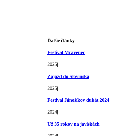
Ďalšie články
Festival Mravenec
2025
|
Zájazd do Slovinska
2025
|
Festival Jánošíkov dukát 2024
2024
|
Už 35 rokov na javiskách
2024
|