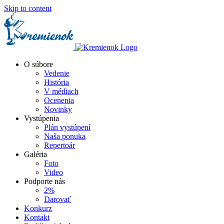
Skip to content
O súbore
Vedenie
História
V médiach
Ocenenia
Novinky
Vystúpenia
Plán vystúpení
Naša ponuka
Repertoár
Galéria
Foto
Video
Podporte nás
2%
Darovať
Konkurz
Kontakt