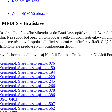
Rodičovská zóna
Zobraziť väčší obrázok
MFDFS v Bratislave
čas druhého júnového víkendu sa do Bratislavy opäť vrátil už 24. roč
olia. Náš súbor bol opäť pri tom počas všetkých troch festivalových d
botu sme účinkovali spolu s ďalšími súbormi v amfiteátri v Rači. Celý 
dagógom, ale predovšetkým účinkujúcim deťom.
roveň chceme poďakovať aj Nadácii Pontis a Telekomu pri Nadácii Pon