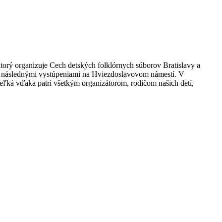
torý organizuje Cech detských folklórnych súborov Bratislavy a
a a následnými vystúpeniami na Hviezdoslavovom námestí. V
Veľká vďaka patrí všetkým organizátorom, rodičom našich detí,