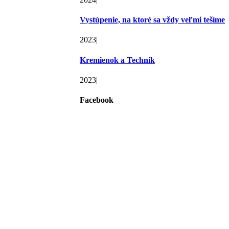
Vystúpenie, na ktoré sa vždy veľmi tešíme
2023
|
Kremienok a Technik
2023
|
Facebook