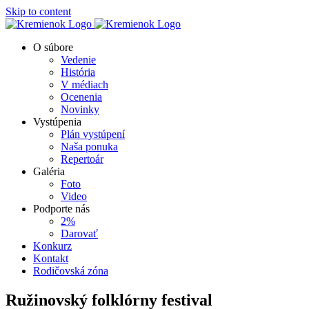
Skip to content
O súbore
Vedenie
História
V médiach
Ocenenia
Novinky
Vystúpenia
Plán vystúpení
Naša ponuka
Repertoár
Galéria
Foto
Video
Podporte nás
2%
Darovať
Konkurz
Kontakt
Rodičovská zóna
Ružinovský folklórny festival