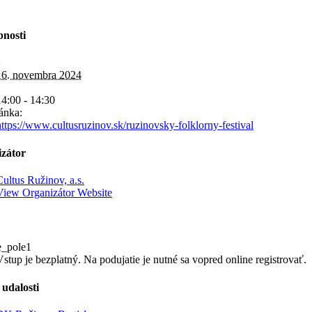
nosti
:
16. novembra 2024
14:00 - 14:30
ánka:
https://www.cultusruzinov.sk/ruzinovsky-folklorny-festival
zátor
Cultus Ružinov, a.s.
View Organizátor Website
e_pole1
Vstup je bezplatný. Na podujatie je nutné sa vopred online registrovať.
 udalosti