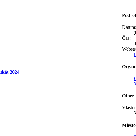
Podrob
Dátum
Čas:
Webstr
Organi
dukát 2024
Other
Vlastn
Miesto