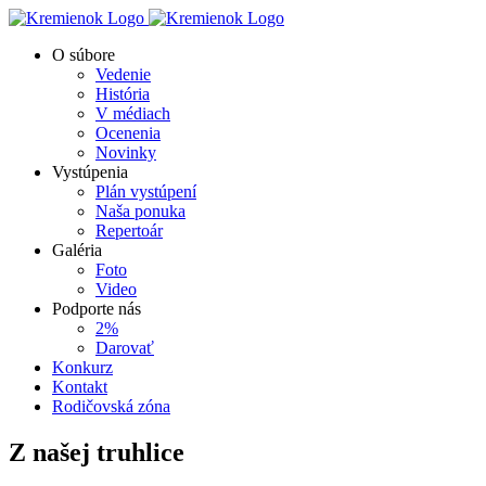
Skip
to
O súbore
content
Vedenie
História
V médiach
Ocenenia
Novinky
Vystúpenia
Plán vystúpení
Naša ponuka
Repertoár
Galéria
Foto
Video
Podporte nás
2%
Darovať
Konkurz
Kontakt
Rodičovská zóna
Z našej truhlice