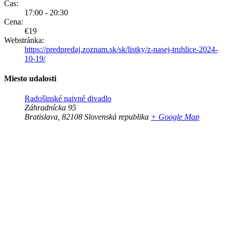
Čas:
17:00 - 20:30
Cena:
€19
Webstránka:
https://predpredaj.zoznam.sk/sk/listky/z-nasej-truhlice-2024-
10-19/
Miesto udalosti
Radošinské naivné divadlo
Záhradnícka 95
Bratislava
,
82108
Slovenská republika
+ Google Map