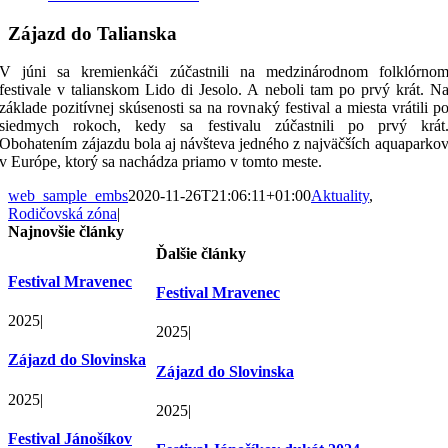
Zájazd do Talianska
V júni sa kremienkáči zúčastnili na medzinárodnom folklórno
festivale v talianskom Lido di Jesolo. A neboli tam po prvý krát. N
základe pozitívnej skúsenosti sa na rovnaký festival a miesta vrátili p
siedmych rokoch, kedy sa festivalu zúčastnili po prvý krát
Obohatením zájazdu bola aj návšteva jedného z najväčších aquaparko
v Európe, ktorý sa nachádza priamo v tomto meste.
web_sample_embs
2020-11-26T21:06:11+01:00
Aktuality
,
Rodičovská zóna
|
Najnovšie články
Ďalšie články
Festival Mravenec
Festival Mravenec
2025
|
2025
|
Zájazd do Slovinska
Zájazd do Slovinska
2025
|
2025
|
Festival Jánošíkov