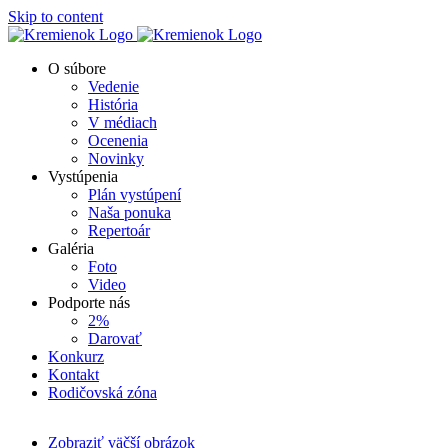
Skip to content
O súbore
Vedenie
História
V médiach
Ocenenia
Novinky
Vystúpenia
Plán vystúpení
Naša ponuka
Repertoár
Galéria
Foto
Video
Podporte nás
2%
Darovať
Konkurz
Kontakt
Rodičovská zóna
Zobraziť väčší obrázok