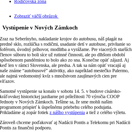
Rodičovská zóna
Zobraziť väčší obrázok
Vystúpenie v Nových Zámkoch
Zraz na Seberínyho, nakladanie krojov do autobusu, náš plagát na
predné sklo, rozlúčka s rodičmi, usadanie detí v autobuse, privítanie so
šoférom, úvodný príhovor, modlitba a vyrážame. Pre viacerých starších
členov súboru to boli síce už rutinné činnosti, ale po dlhšom období
spôsobenom pandémiou to bolo ako zo sna. Konečne opäť zájazd. Aj
keď len v rámci Slovenska, ale predsa. A tak sa nám opäť vracajú aj
naše známe “autobusové” aktivitky, ako napríklad mestečko Palermo,
ale najmä vedomostný kvíz s množstvom zaujímavých cien pre
víťazov.
Samotné vystúpenie sa konalo v sobotu 14. 5. v budove cisársko-
kráľovskej historickej jazdiarne pri príležitosti 70 výročia COOP
Jednoty v Nových Zámkoch. Tešíme sa, že sme mohli našim
programom prispieť k úspešnému priebehu celého podujatia.
Prikladáme aj zopár fotiek
z nášho vystúpenia
a tiež z celého výletu.
Zároveň chceme poďakovať aj Nadácii Pontis a Telekomu pri Nadácii
Pontis za finančnú podporu.