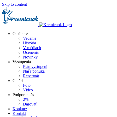
Skip to content
O súbore
Vedenie
História
V médiach
Ocenenia
Novinky
Vystúpenia
Plán vystúpení
Naša ponuka
Repertoár
Galéria
Foto
Video
Podporte nás
2%
Darovať
Konkurz
Kontakt